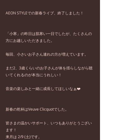
AEON STYLEでの新春ライブ、終了しました！
「小寒」の昨日は肌寒い一日でしたが、たくさんの
方にお越しいただきました。
毎回、小さいお子さん連れの方が増えています。
まだ2、3歳くらいのお子さんが体を揺らしながら聴
いてくれるのが本当にうれしい！
音楽の楽しみと一緒に成長してほしいなぁ❤️
新春の乾杯はVeuve Clicquotでした。
皆さまの温かいサポート、いつもありがとうござい
ます！
来月は 2/9 (土)です。