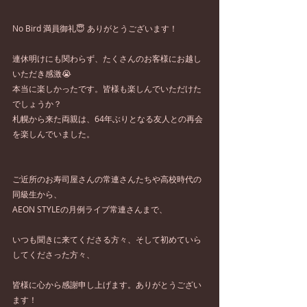
No Bird 満員御礼😇 ありがとうございます！
連休明けにも関わらず、たくさんのお客様にお越し
いただき感激😭
本当に楽しかったです。皆様も楽しんでいただけた
でしょうか？
札幌から来た両親は、64年ぶりとなる友人との再会
を楽しんでいました。
ご近所のお寿司屋さんの常連さんたちや高校時代の
同級生から、
AEON STYLEの月例ライブ常連さんまで、
いつも聞きに来てくださる方々、そして初めていら
してくださった方々、
皆様に心から感謝申し上げます。ありがとうござい
ます！