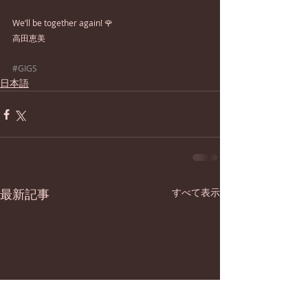
We’ll be together again! 🌹
高田恵美
#GIGS
日本語
最新記事
すべて表示