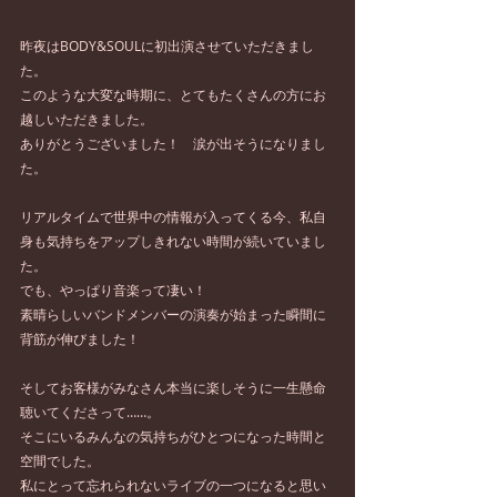
昨夜はBODY&SOULに初出演させていただきまし
た。
このような大変な時期に、とてもたくさんの方にお
越しいただきました。
ありがとうございました！　涙が出そうになりまし
た。
リアルタイムで世界中の情報が入ってくる今、私自
身も気持ちをアップしきれない時間が続いていまし
た。
でも、やっぱり音楽って凄い！
素晴らしいバンドメンバーの演奏が始まった瞬間に
背筋が伸びました！
そしてお客様がみなさん本当に楽しそうに一生懸命
聴いてくださって……。
そこにいるみんなの気持ちがひとつになった時間と
空間でした。
私にとって忘れられないライブの一つになると思い